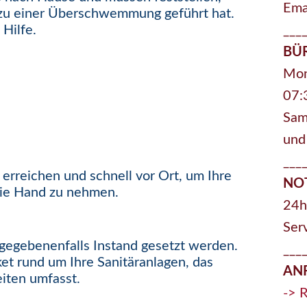
Emai
n zu einer Überschwemmung geführt hat.
 Hilfe.
___
BÜ
Mon
07:
Sam
und
___
u erreichen und schnell vor Ort, um Ihre
NO
ie Hand zu nehmen.
24h
Ser
gegebenenfalls Instand gesetzt werden.
___
et rund um Ihre Sanitäranlagen, das
AN
iten umfasst.
-> 