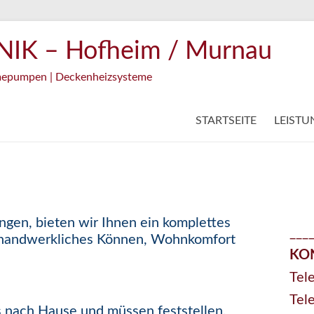
IK – Hofheim / Murnau
ärmepumpen | Deckenheizsysteme
STARTSEITE
LEIST
ngen, bieten wir Ihnen ein komplettes
___
s handwerkliches Können, Wohnkomfort
KO
Tel
Tel
es nach Hause und müssen feststellen,