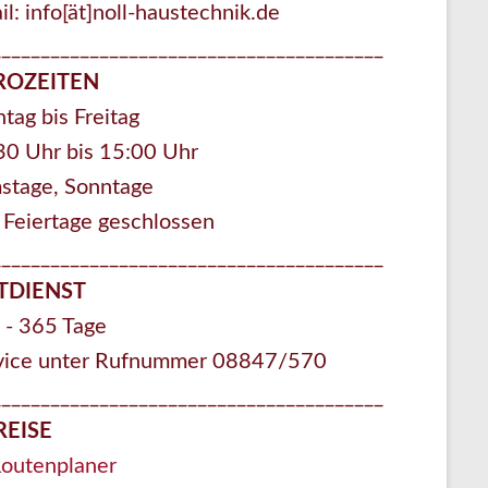
l: info[ät]noll-haustechnik.de
________________________________________
ROZEITEN
tag bis Freitag
30 Uhr bis 15:00 Uhr
stage, Sonntage
 Feiertage geschlossen
________________________________________
TDIENST
 - 365 Tage
vice unter Rufnummer 08847/570
________________________________________
REISE
Routenplaner