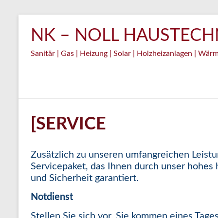
Zum
Inhalt
NK – NOLL HAUSTECHN
springen
Sanitär | Gas | Heizung | Solar | Holzheizanlagen | W
[SERVICE
Zusätzlich zu unseren umfangreichen Leistu
Servicepaket, das Ihnen durch unser hohe
und Sicherheit garantiert.
Notdienst
Stellen Sie sich vor, Sie kommen eines Tag